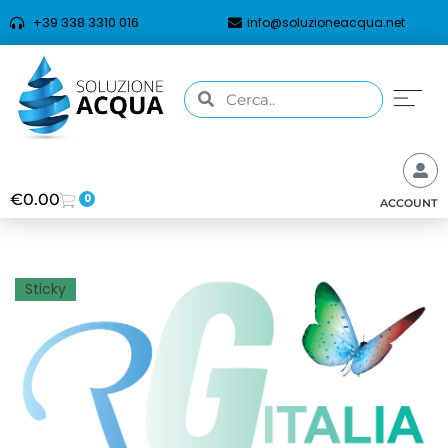
+39 338 3310 016
info@soluzioneacqua.net
€
0.00
0
ACCOUNT
Sticky