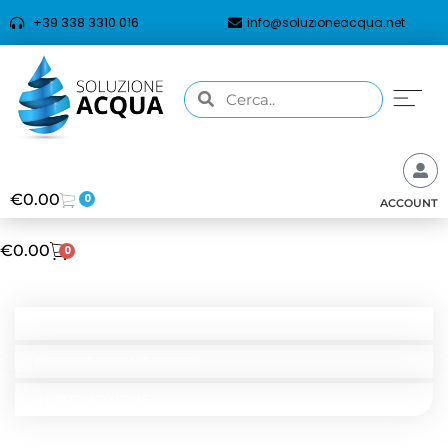
+39 338 3310 016
info@soluzioneacqua.net
€
0.00
0
ACCOUNT
€
0.00
0
CATEGORIE
RICERCA PER TIPOLOGIA
RICERCA PER MARCHIO
IN PROMOZIONE