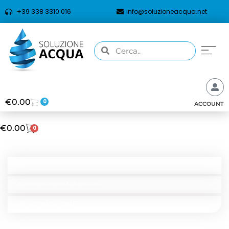
+39 338 3310 016
info@soluzioneacqua.net
€
0.00
0
ACCOUNT
€
0.00
0
CATEGORIE
RICERCA PER TIPOLOGIA
RICERCA PER MARCHIO
IN PROMOZIONE