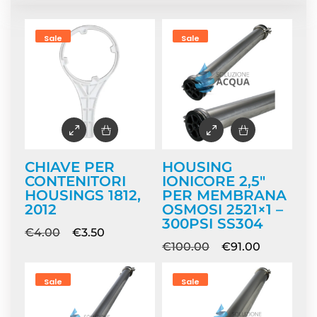
Sale
Sale
CHIAVE PER
HOUSING
CONTENITORI
IONICORE 2,5″
HOUSINGS 1812,
PER MEMBRANA
2012
OSMOSI 2521×1 –
300PSI SS304
€
4.00
€
3.50
€
100.00
€
91.00
Sale
Sale