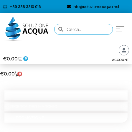
+39 338 3310 016
info@soluzioneacqua.net
€
0.00
0
ACCOUNT
€
0.00
0
CATEGORIE
RICERCA PER TIPOLOGIA
RICERCA PER MARCHIO
IN PROMOZIONE