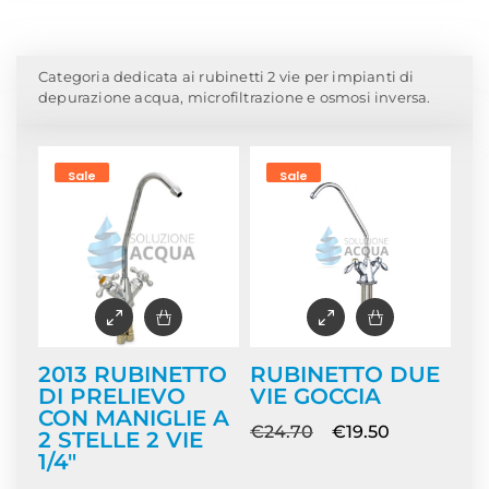
Home
/
Rubinetterie e Miscelatori
/ Rubinetti 2 vie
Categoria dedicata ai rubinetti 2 vie per impianti di
depurazione acqua, microfiltrazione e osmosi inversa.
Sale
Sale
2013 RUBINETTO
RUBINETTO DUE
DI PRELIEVO
VIE GOCCIA
CON MANIGLIE A
€
24.70
€
19.50
2 STELLE 2 VIE
1/4″