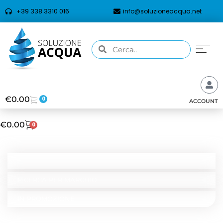
+39 338 3310 016
info@soluzioneacqua.net
€
0.00
0
ACCOUNT
€
0.00
0
CATEGORIE
RICERCA PER TIPOLOGIA
RICERCA PER MARCHIO
IN PROMOZIONE