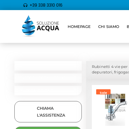
+39 338 3310 016
HOMEPAGE
CHI SIAMO
Home
/
Rubinetteri
CATEGORIE
RICERCA PER TIPOLOGIA
Rubinetti 4 vie per 
depuratori, frigogas
RICERCA PER MARCHIO
IN PROMOZIONE
Sale
CHIAMA
L'ASSISTENZA