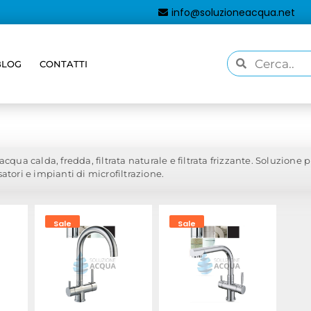
info@soluzioneacqua.net
BLOG
CONTATTI
e e Miscelatori
/ Rubinetti 4 vie
acqua calda, fredda, filtrata naturale e filtrata frizzante. Soluzione 
atori e impianti di microfiltrazione.
Sale
Sale