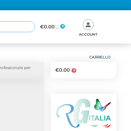
€
0.00
0
ACCOUNT
CARRELLO
professionale per
€
0.00
0
NEWS