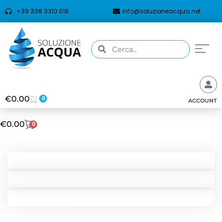
+39 338 3310 016
info@soluzioneacqua.net
€
0.00
0
ACCOUNT
€
0.00
0
CATEGORIE
RICERCA PER TIPOLOGIA
RICERCA PER MARCHIO
IN PROMOZIONE