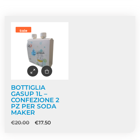
Home
/ Prodotti taggati “acqua-frizzante”
Sale
BOTTIGLIA
GASUP 1L –
CONFEZIONE 2
PZ PER SODA
MAKER
€
20.00
€
17.50