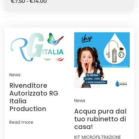
€
7.50
-
€
14.00
NEWS
News
Rivenditore
Autorizzato RG
Italia
News
Production
Acqua pura dal
tuo rubinetto di
Read more
casa!
KIT MICROFILTRAZIONE