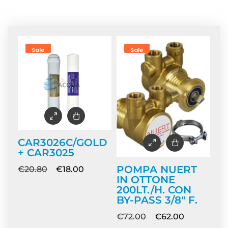
Home
/ Prodotti taggati “erogatori-acqua”
Sale
Sale
CAR3026C/GOLD
+ CAR3025
POMPA NUERT
€
20.80
€
18.00
IN OTTONE
200LT./H. CON
BY-PASS 3/8″ F.
€
72.00
€
62.00