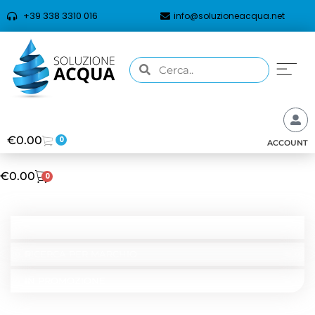
+39 338 3310 016
info@soluzioneacqua.net
€
0.00
0
ACCOUNT
€
0.00
0
CATEGORIE
RICERCA PER TIPOLOGIA
RICERCA PER MARCHIO
IN PROMOZIONE