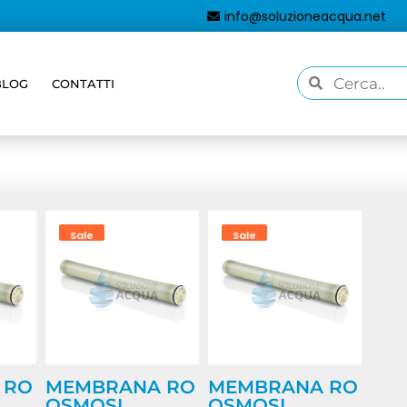
info@soluzioneacqua.net
BLOG
CONTATTI
aggati “impianto osmosi industriale”
Sale
Sale
 RO
MEMBRANA RO
MEMBRANA RO
OSMOSI
OSMOSI