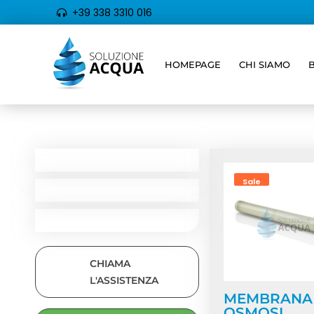
+39 338 3310 016
HOMEPAGE
CHI SIAMO
Home
/ Prodotti t
CATEGORIE
RICERCA PER TIPOLOGIA
Sale
RICERCA PER MARCHIO
IN PROMOZIONE
CHIAMA
L'ASSISTENZA
MEMBRANA
OSMOSI