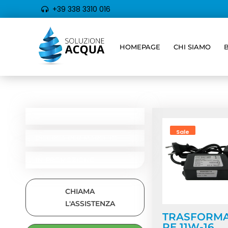
+39 338 3310 016
HOMEPAGE
CHI SIAMO
Home
/ Prodotti t
CATEGORIE
RICERCA PER TIPOLOGIA
Sale
RICERCA PER MARCHIO
IN PROMOZIONE
CHIAMA
L'ASSISTENZA
TRASFORM
RE 11W-16