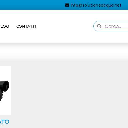
info@soluzioneacqua.net
BLOG
CONTATTI
aggati “lampada uv 11w”
ATO