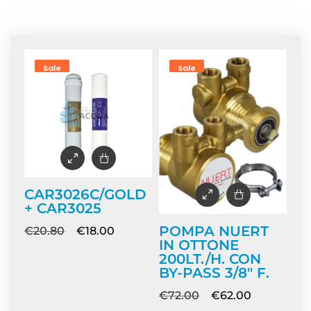
Home
/ Prodotti taggati “macchina-caffe”
Sale
Sale
CAR3026C/GOLD
+ CAR3025
POMPA NUERT
€
20.80
€
18.00
IN OTTONE
200LT./H. CON
BY-PASS 3/8″ F.
€
72.00
€
62.00