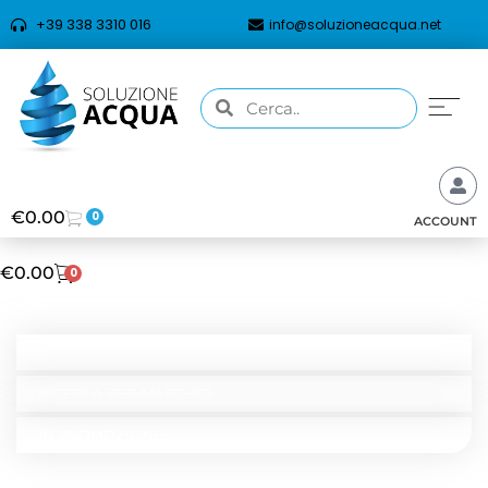
+39 338 3310 016
info@soluzioneacqua.net
€
0.00
0
ACCOUNT
€
0.00
0
CATEGORIE
RICERCA PER TIPOLOGIA
RICERCA PER MARCHIO
IN PROMOZIONE