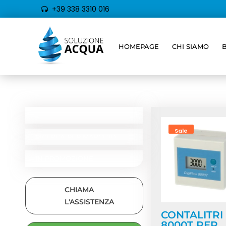
+39 338 3310 016
HOMEPAGE
CHI SIAMO
Home
/ Prodotti t
CATEGORIE
RICERCA PER TIPOLOGIA
Sale
RICERCA PER MARCHIO
IN PROMOZIONE
CHIAMA
L'ASSISTENZA
CONTALITRI
8000T PER