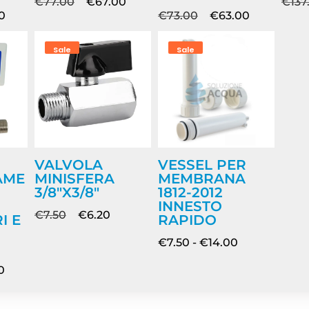
€
77.00
€
67.00
€
137
0
€
73.00
€
63.00
Sale
Sale
VALVOLA
VESSEL PER
AME
MINISFERA
MEMBRANA
3/8″X3/8″
1812-2012
INNESTO
€
7.50
€
6.20
I E
RAPIDO
€
7.50
-
€
14.00
0