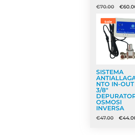
€
70.00
€
60.0
Sale
SISTEMA
ANTIALLAG
NTO IN-OUT
3/8″
DEPURATOR
OSMOSI
INVERSA
€
47.00
€
44.0