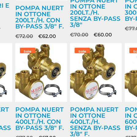
POMPA NUERT
PO
I E
IN OTTONE
IN 
POMPA NUERT
200LT./H.
300
IN OTTONE
SENZA BY-PASS
BY-
200LT./H. CON
3/8″
BY-PASS 3/8″ F.
5
€
77
€
70.00
€
60.00
€
72.00
€
62.00
Sale
Sale
S
ERT
POMPA NUERT
POMPA NUERT
PO
IN OTTONE
IN OTTONE
IN 
400LT./H. CON
400LT./H.
600
ASS
BY-PASS 3/8″ F.
SENZA BY-PASS
BY-
3/8″ F.