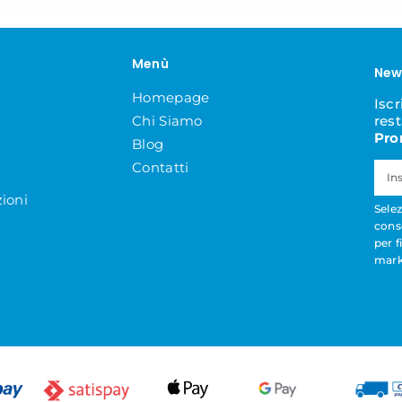
Menù
New
Homepage
Iscr
Chi Siamo
res
Pro
Blog
Contatti
ioni
Selez
cons
per f
mark