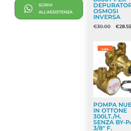
DEPURATOR
SCRIVI
OSMOSI
ALL'ASSISTENZA
INVERSA
€
30.00
€
28.5
Sale
POMPA NU
IN OTTONE
300LT./H.
SENZA BY-P
3/8″ F.