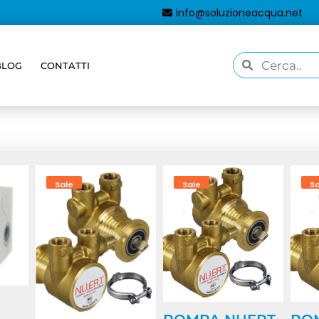
info@soluzioneacqua.net
BLOG
CONTATTI
aggati “osmosi-inversa”
Sale
Sale
S