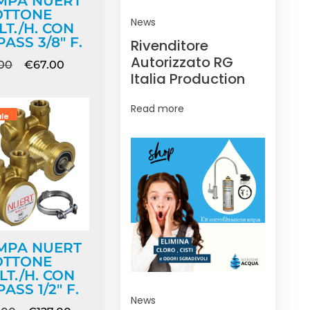
MPA NUERT
OTTONE
News
LT./H. CON
PASS 3/8″ F.
Rivenditore
Autorizzato RG
.00
€
67.00
Italia Production
Read more
ale
MPA NUERT
OTTONE
LT./H. CON
PASS 1/2″ F.
News