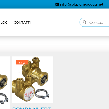
info@soluzioneacqua.net
BLOG
CONTATTI
aggati “pompa-200-lt/h”
Sale