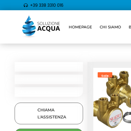
+39 338 3310 016
HOMEPAGE
CHI SIAMO
Home
/ Prodotti t
CATEGORIE
RICERCA PER TIPOLOGIA
Sale
RICERCA PER MARCHIO
IN PROMOZIONE
CHIAMA
L'ASSISTENZA