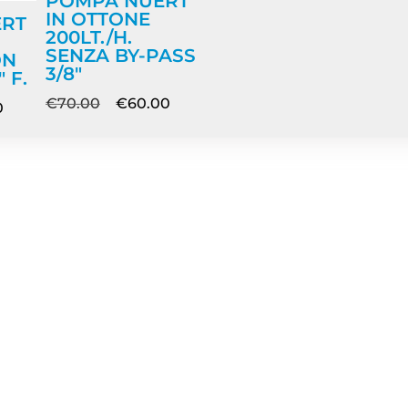
POMPA NUERT
IN OTTONE
ERT
200LT./H.
SENZA BY-PASS
ON
3/8″
 F.
€
70.00
€
60.00
0