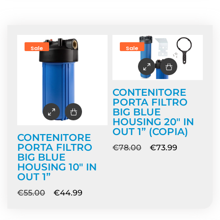
Home
/ Prodotti taggati “porta filtro”
Sale
Sale
CONTENITORE
PORTA FILTRO
BIG BLUE
HOUSING 20″ IN
OUT 1” (COPIA)
CONTENITORE
PORTA FILTRO
€
78.00
€
73.99
BIG BLUE
HOUSING 10″ IN
OUT 1”
€
55.00
€
44.99