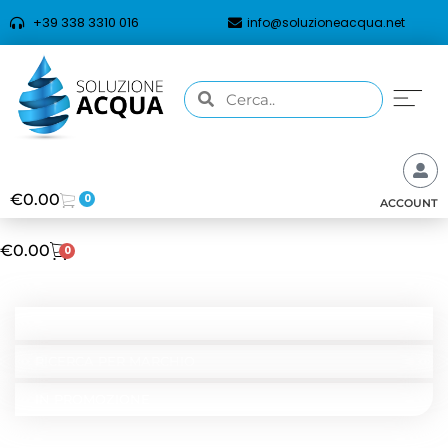
+39 338 3310 016
info@soluzioneacqua.net
€
0.00
0
ACCOUNT
€
0.00
0
CATEGORIE
RICERCA PER TIPOLOGIA
RICERCA PER MARCHIO
IN PROMOZIONE