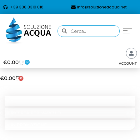
+39 338 3310 016
info@soluzioneacqua.net
€
0.00
0
ACCOUNT
€
0.00
0
CATEGORIE
RICERCA PER TIPOLOGIA
RICERCA PER MARCHIO
IN PROMOZIONE