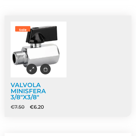
Home
/ Prodotti taggati “ricambio depuratore”
Sale
VALVOLA
MINISFERA
3/8″X3/8″
€
7.50
€
6.20
NEWS