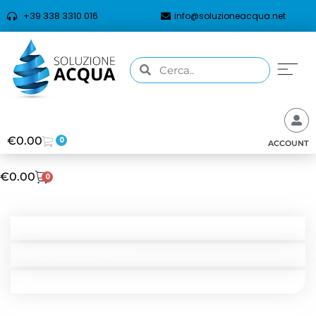
+39 338 3310 016
info@soluzioneacqua.net
€
0.00
0
ACCOUNT
€
0.00
0
CATEGORIE
RICERCA PER TIPOLOGIA
RICERCA PER MARCHIO
IN PROMOZIONE