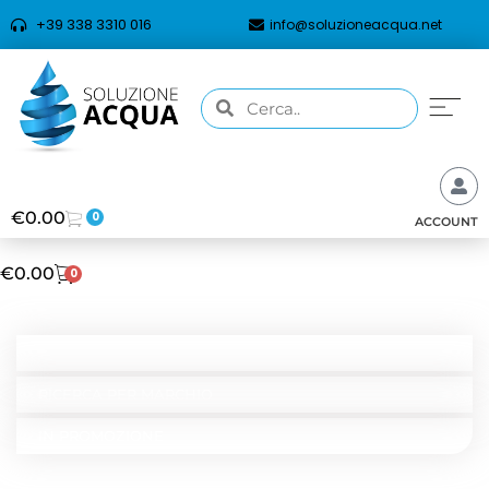
+39 338 3310 016
info@soluzioneacqua.net
€
0.00
0
ACCOUNT
€
0.00
0
CATEGORIE
RICERCA PER TIPOLOGIA
RICERCA PER MARCHIO
IN PROMOZIONE