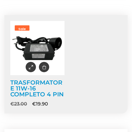
Home
/ Prodotti taggati “ricambio uv”
Sale
TRASFORMATOR
E 11W-16
COMPLETO 4 PIN
€
23.00
€
19.90
NEWS