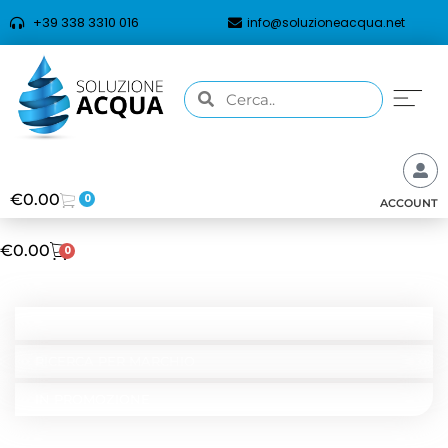
+39 338 3310 016
info@soluzioneacqua.net
€
0.00
0
ACCOUNT
€
0.00
0
CATEGORIE
RICERCA PER TIPOLOGIA
RICERCA PER MARCHIO
IN PROMOZIONE