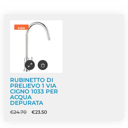
Home
/ Prodotti taggati “rubinetto acqua depurata”
Sale
RUBINETTO DI
PRELIEVO 1 VIA
CIGNO 1033 PER
ACQUA
DEPURATA
€
24.70
€
23.50