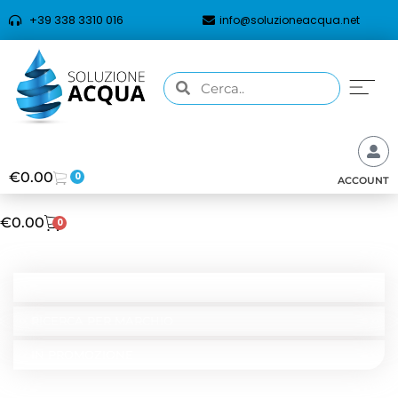
+39 338 3310 016
info@soluzioneacqua.net
€
0.00
0
ACCOUNT
€
0.00
0
CATEGORIE
RICERCA PER TIPOLOGIA
RICERCA PER MARCHIO
IN PROMOZIONE