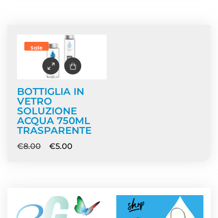
Home
/ Prodotti taggati “soluzione acqua”
Sale
BOTTIGLIA IN
VETRO
SOLUZIONE
ACQUA 750ML
TRASPARENTE
€
8.00
€
5.00
NEWS