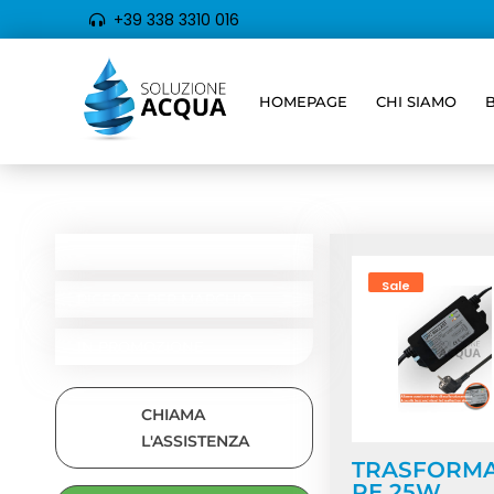
+39 338 3310 016
HOMEPAGE
CHI SIAMO
Home
/ Prodotti 
CATEGORIE
RICERCA PER TIPOLOGIA
Sale
RICERCA PER MARCHIO
IN PROMOZIONE
CHIAMA
L'ASSISTENZA
TRASFORM
RE 25W