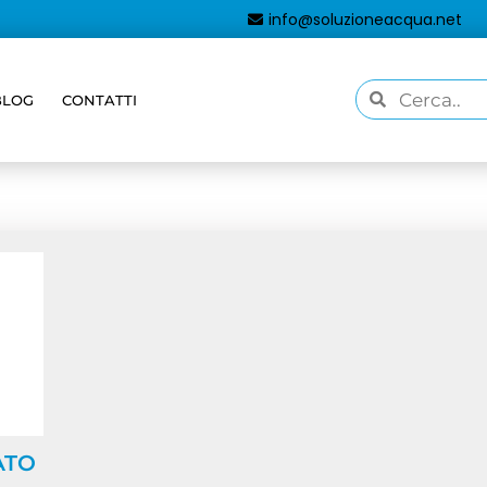
info@soluzioneacqua.net
BLOG
CONTATTI
taggati “TRASFORMATORE 25W”
ATO