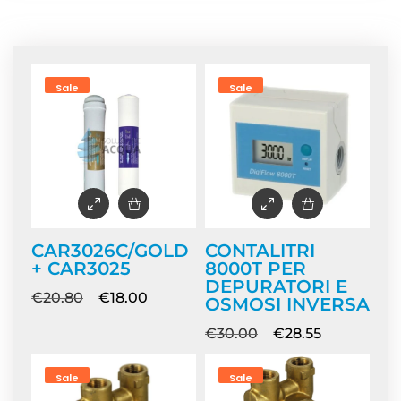
Home
/ Prodotti taggati “trattamento-acqua”
Sale
Sale
CAR3026C/GOLD
CONTALITRI
+ CAR3025
8000T PER
DEPURATORI E
€
20.80
€
18.00
OSMOSI INVERSA
€
30.00
€
28.55
Sale
Sale