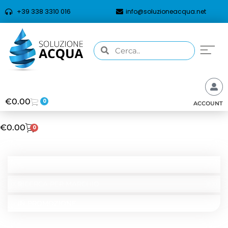
+39 338 3310 016
info@soluzioneacqua.net
€
0.00
0
ACCOUNT
€
0.00
0
CATEGORIE
RICERCA PER TIPOLOGIA
RICERCA PER MARCHIO
IN PROMOZIONE