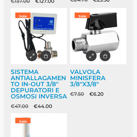
€
137.00
€
127.00
Sale
Sale
SISTEMA
VALVOLA
ANTIALLAGAMEN
MINISFERA
TO IN-OUT 3/8″
3/8″X3/8″
DEPURATORI E
€
7.50
€
6.20
OSMOSI INVERSA
€
47.00
€
44.00
Sale