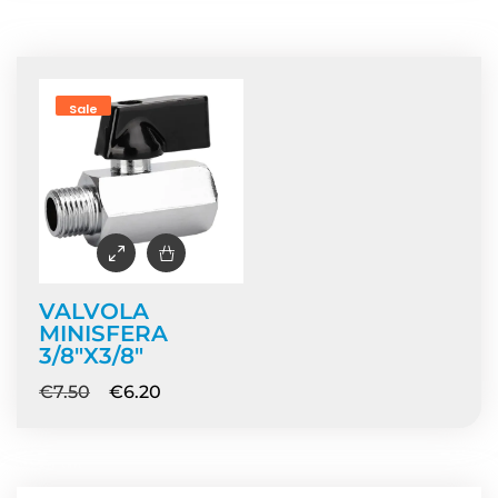
Home
/ Prodotti taggati “valvola 3/8”
Sale
VALVOLA
MINISFERA
3/8″X3/8″
€
7.50
€
6.20
NEWS