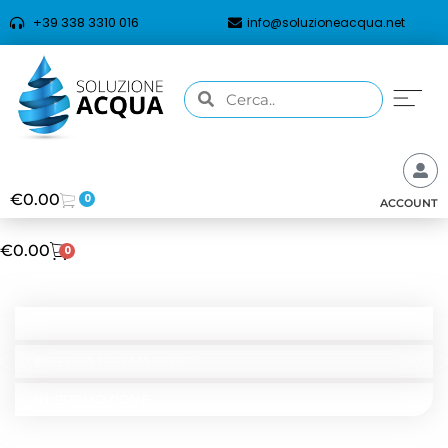
+39 338 3310 016
info@soluzioneacqua.net
€
0.00
0
ACCOUNT
€
0.00
0
CATEGORIE
RICERCA PER TIPOLOGIA
RICERCA PER MARCHIO
IN PROMOZIONE