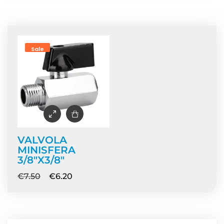
Home
/ Prodotti taggati “valvola intercettazione acqua”
Sale
VALVOLA
MINISFERA
3/8″X3/8″
€
7.50
€
6.20
NEWS