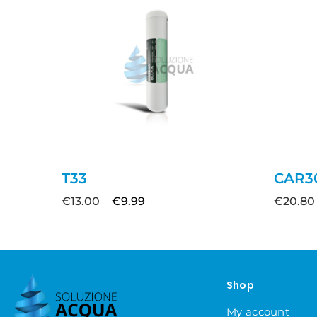
T33
CAR3
€
13.00
€
9.99
€
20.80
Shop
My account