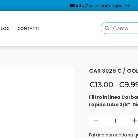
info@soluzioneacqua.net
BLOG
CONTATTI
CAR 3026 C / GO
€
13.00
€
9.9
Filtro in linea Carb
rapido tubo 3/8″. D
Fai una domanda su q