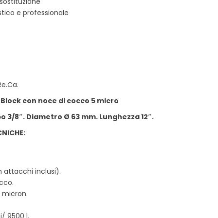
 sostituzione
tico e professionale
Re.Ca.
n Block con noce di cocco 5 micro
bo 3/8″. Diametro Ø 63 mm. Lunghezza 12″.
CNICHE:
attacchi inclusi).
cco.
5 micron.
/ 9500 l.