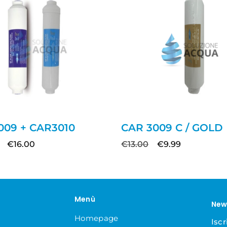
009 + CAR3010
CAR 3009 C / GOLD
€
16.00
€
13.00
€
9.99
Menù
New
Homepage
Iscr