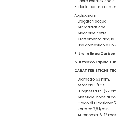
– Facile installazione e
– Ideale per uso domes
Applicazioni:
– Erogatori acqua
– Microfiltrazione
– Macchine caffè
– Trattamento acqua
– Uso domestico e Ho.
Filtro in linea Carbo
n. Attacco rapido tu
CARATTERISTICHE TE
– Diametro 63 mm.
– Attacchi 3/8″ f .
– Lunghezza 12″ (27 cm 
– Materiale: noce di co
– Grado di Filtrazione: 
– Portata: 2,8 l/min.
– Autonomia: 6-12 mesi