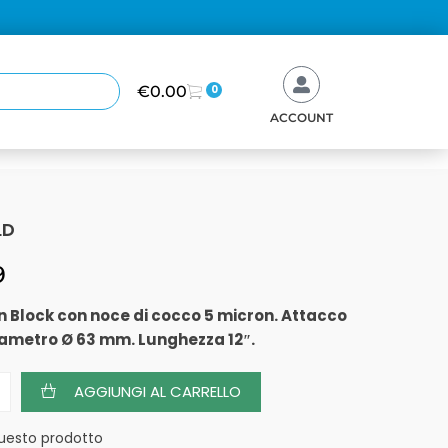
€
0.00
0
ACCOUNT
LD
9
on Block con noce di cocco 5 micron. Attacco
iametro Ø 63 mm. Lunghezza 12″.
AGGIUNGI AL CARRELLO
uesto prodotto