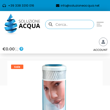
+39 338 3310 016
info@soluzioneacqua.net
€
0.00
0
ACCOUNT
Sale