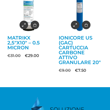
MATRIKX
IONICORE US
2,5″X10″ – 0.5
(GAC)
MICRON
CARTUCCIA
CARBONE
€
31.00
€
29.00
ATTIVO
GRANULARE 20″
€
9.00
€
7.50