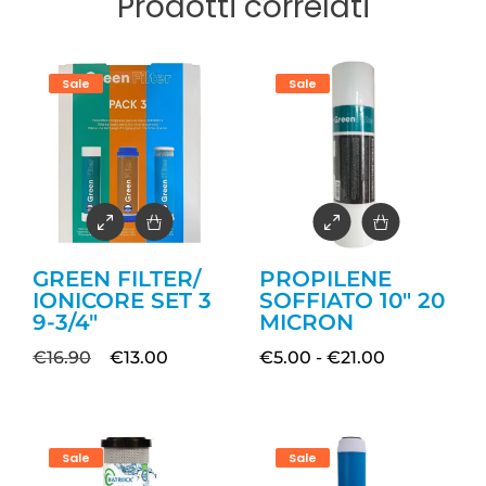
Prodotti correlati
Sale
Sale
GREEN FILTER/
PROPILENE
IONICORE SET 3
SOFFIATO 10″ 20
9-3/4″
MICRON
€
16.90
€
13.00
€
5.00
-
€
21.00
Sale
Sale