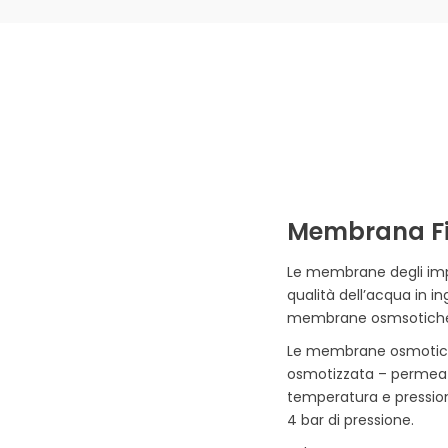
Membrana Fil
Le membrane degli impi
qualità dell’acqua in i
membrane osmsotiche: L
Le membrane osmotiche 
osmotizzata – permeato 
temperatura e pression
4 bar di pressione.