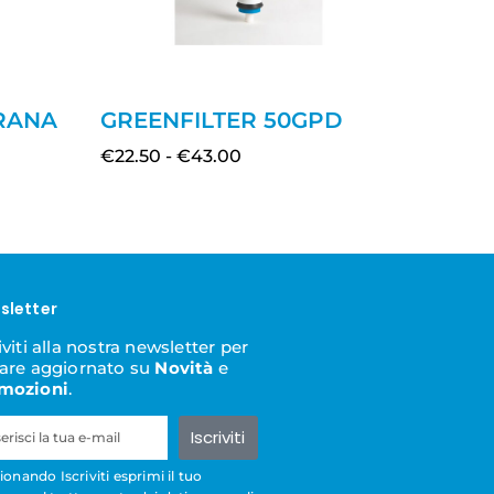
RANA
GREENFILTER 50GPD
€
22.50
-
€
43.00
sletter
iviti alla nostra newsletter per
tare aggiornato su
Novità
e
mozioni
.
Iscriviti
ionando Iscriviti esprimi il tuo