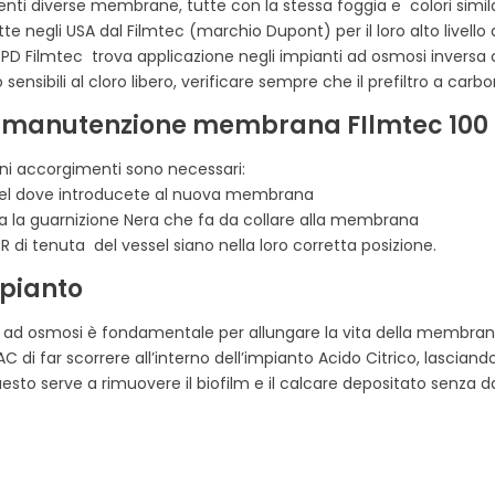
nti diverse membrane, tutte con la stessa foggia e colori simila
tte negli USA dal Filmtec (marchio Dupont) per il loro alto livello 
D Filmtec trova applicazione negli impianti ad osmosi inversa
ibili al cloro libero, verificare sempre che il prefiltro a carboni
 e manutenzione membrana FIlmtec 100
uni accorgimenti sono necessari:
ssel dove introducete al nuova membrana
a la guarnizione Nera che fa da collare alla membrana
R di tenuta del vessel siano nella loro corretta posizione.
mpianto
ti ad osmosi è fondamentale per allungare la vita della membrana
C di far scorrere all’interno dell’impianto Acido Citrico, lasciand
sto serve a rimuovere il biofilm e il calcare depositato senza d