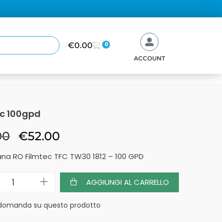
€
0.00
0
ACCOUNT
ec 100gpd
00
€
52.00
a RO Filmtec TFC TW30 1812 – 100 GPD
AGGIUNGI AL CARRELLO
 domanda su questo prodotto