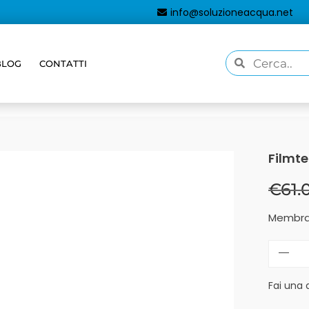
info@soluzioneacqua.net
BLOG
CONTATTI
Filmt
€
61.
Membran
Fai una