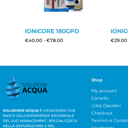
IONICORE 180GPD
IONI
€
40.00
-
€
78.00
€
29.00
Shop
My account
Carrello
Lista Desideri
SOLUZIONE ACQUA
È UN’AZIENDA CHE
Checkout
NASCE DALL’ESPERIENZA DECENNALE
Termini e Condiz
DEL SUO MANAGEMENT, SPECIALIZZATA
NELLA DEPURAZIONE E NEL
Spedizioni