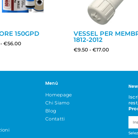
CORE 150GPD
VESSEL PER MEMB
1812-2012
-
€
56.00
€
9.50
-
€
17.00
Menù
New
Homepage
Iscr
Chi Siamo
res
Pro
Blog
Contatti
ioni
Selez