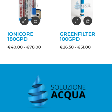
IONICORE
GREENFILTER
180GPD
100GPD
€
40.00
-
€
78.00
€
26.50
-
€
51.00