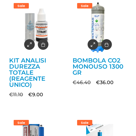
Sale
Sale
KIT ANALISI
BOMBOLA CO2
DUREZZA
MONOUSO 1300
TOTALE
GR
(REAGENTE
€
46.40
€
36.00
UNICO)
€
11.10
€
9.00
Sale
Sale