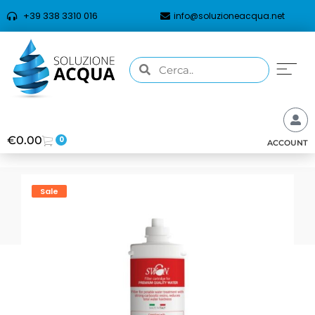
+39 338 3310 016
info@soluzioneacqua.net
€
0.00
0
ACCOUNT
Sale