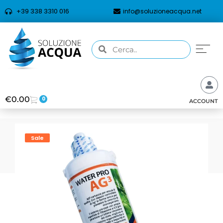
+39 338 3310 016
info@soluzioneacqua.net
€
0.00
0
ACCOUNT
Sale