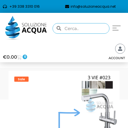
+39 338 3310 016
info@soluzioneacqua.net
€
0.00
0
ACCOUNT
Sale