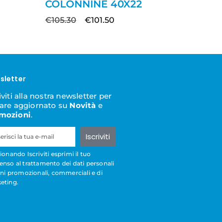
COLONNINE 40X22
€
105.30
€
101.50
sletter
iviti alla nostra newsletter per
tare aggiornato su
Novità
e
mozioni
.
Iscriviti
ionando Iscriviti esprimi il tuo
enso al trattamento dei dati personali
ini promozionali, commerciali e di
eting.