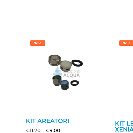
Sale
Sale
KIT AREATORI
KIT 
XENI
€
11.70
€
9.00