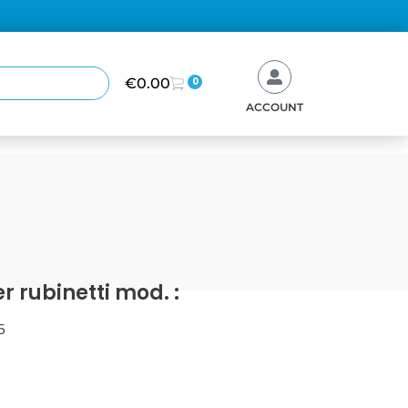
€
0.00
0
ACCOUNT
er rubinetti mod. :
5