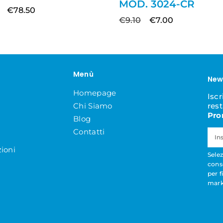
MOD. 3024-CR
€
78.50
€
9.10
€
7.00
Menù
New
Homepage
Iscr
Chi Siamo
res
Pro
Blog
Contatti
ioni
Selez
cons
per f
mark