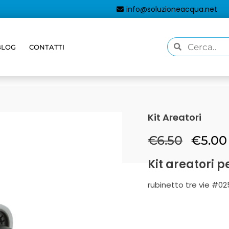
info@soluzioneacqua.net
BLOG
CONTATTI
Kit Areatori
€
6.50
€
5.00
Kit areatori p
rubinetto tre vie #02