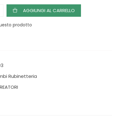
AGGIUNGI AL CARRELLO
uesto prodotto
03
mbi Rubinetteria
AREATORI