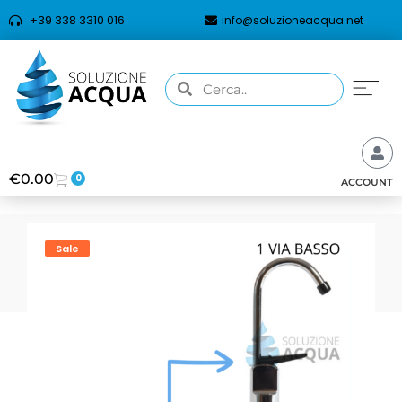
+39 338 3310 016
info@soluzioneacqua.net
€
0.00
0
ACCOUNT
Sale