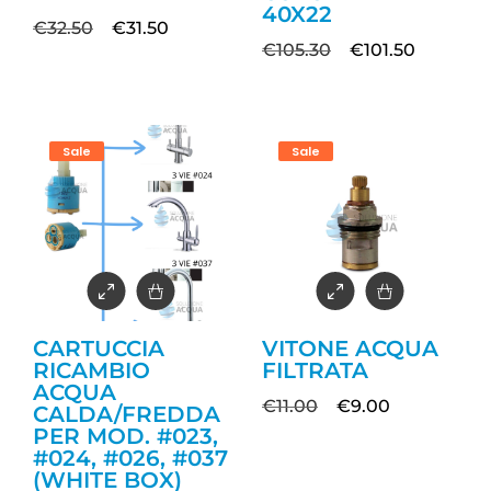
40X22
€
32.50
€
31.50
€
105.30
€
101.50
Sale
Sale
CARTUCCIA
VITONE ACQUA
RICAMBIO
FILTRATA
ACQUA
€
11.00
€
9.00
CALDA/FREDDA
PER MOD. #023,
#024, #026, #037
(WHITE BOX)