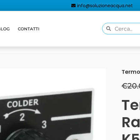
info@soluzioneacqua.net
BLOG
CONTATTI
Termo
€
20
Te
R
K5