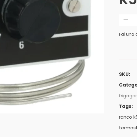
Fai una
SKU:
Catego
frigoga
Tags:
ranco k
termos