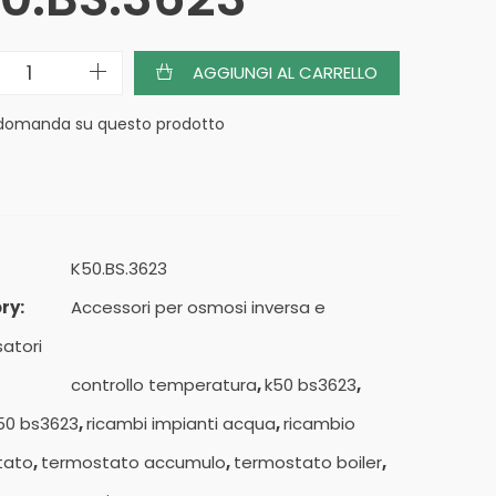
AGGIUNGI AL CARRELLO
 domanda su questo prodotto
K50.BS.3623
ry:
Accessori per osmosi inversa e
satori
controllo temperatura
,
k50 bs3623
,
50 bs3623
,
ricambi impianti acqua
,
ricambio
tato
,
termostato accumulo
,
termostato boiler
,