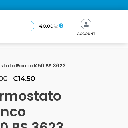
€
0.00
0
ACCOUNT
stato Ranco K50.BS.3623
.00
€
14.50
rmostato
anco
0.BS.3623