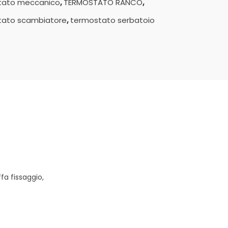
tato meccanico
,
TERMOSTATO RANCO
,
tato scambiatore
,
termostato serbatoio
a fissaggio,