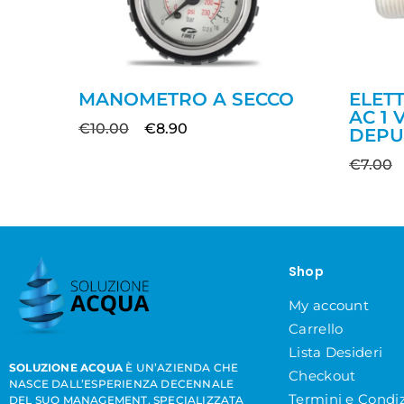
MANOMETRO A SECCO
ELET
AC 1 
€
10.00
€
8.90
DEPU
€
7.00
Shop
My account
Carrello
Lista Desideri
SOLUZIONE ACQUA
È UN’AZIENDA CHE
Checkout
NASCE DALL’ESPERIENZA DECENNALE
Termini e Condiz
DEL SUO MANAGEMENT, SPECIALIZZATA