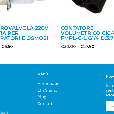
TROVALVOLA 220V
CONTATORE
VIA PER
VOLUMETRICO GIC
RATORI E OSMOSI
FMPL-C-L G1/4 D.3.7
€
6.50
€
30.00
€
27.90
Menù
New
Homepage
Iscr
Chi Siamo
res
Pro
Blog
Contatti
ioni